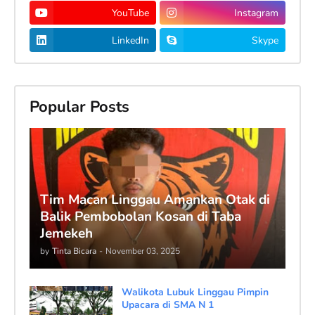
YouTube
Instagram
LinkedIn
Skype
Popular Posts
Tim Macan Linggau Amankan Otak di
Balik Pembobolan Kosan di Taba
Jemekeh
by
Tinta Bicara
-
November 03, 2025
Walikota Lubuk Linggau Pimpin
Upacara di SMA N 1