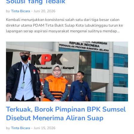
Solusi Yang Tebaik
by
Tinta Bicara
-
Juni 20, 2026
Kembali menunjukkan konsistensi salah satu dari tiga besar calon
direktur utama PDAM Tirta Bukit Sulap Kota lubuklinggau turun ke
lapangan serap aspirasi masyarakat mengenai sulitnya mendap…
Terkuak, Borok Pimpinan BPK Sumsel
Disebut Menerima Aliran Suap
by
Tinta Bicara
-
Juni 15, 2026