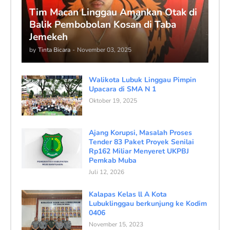
Tim Macan Linggau Amankan Otak di
Balik Pembobolan Kosan di Taba
Jemekeh
by
Tinta Bicara
-
November 03, 2025
Walikota Lubuk Linggau Pimpin
Upacara di SMA N 1
Oktober 19, 2025
Ajang Korupsi, Masalah Proses
Tender 83 Paket Proyek Senilai
Rp162 Miliar Menyeret UKPBJ
Pemkab Muba
Juli 12, 2026
Kalapas Kelas ll A Kota
Lubuklinggau berkunjung ke Kodim
0406
November 15, 2023