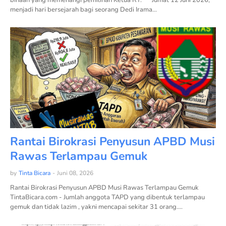
binaan yang memenangi pemilihan Ketua RT.*** Jumat 12 Juni 2026,
menjadi hari bersejarah bagi seorang Dedi Irama…
Rantai Birokrasi Penyusun APBD Musi
Rawas Terlampau Gemuk
by
Tinta Bicara
-
Juni 08, 2026
Rantai Birokrasi Penyusun APBD Musi Rawas Terlampau Gemuk
TintaBicara.com - Jumlah anggota TAPD yang dibentuk terlampau
gemuk dan tidak lazim , yakni mencapai sekitar 31 orang.…