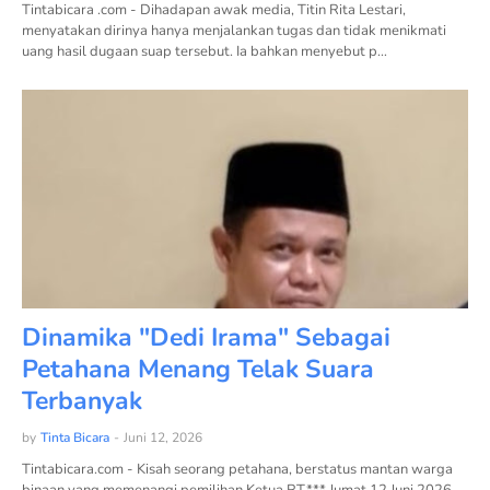
Tintabicara .com - Dihadapan awak media, Titin Rita Lestari,
menyatakan dirinya hanya menjalankan tugas dan tidak menikmati
uang hasil dugaan suap tersebut. Ia bahkan menyebut p…
Dinamika "Dedi Irama" Sebagai
Petahana Menang Telak Suara
Terbanyak
by
Tinta Bicara
-
Juni 12, 2026
Tintabicara.com - Kisah seorang petahana, berstatus mantan warga