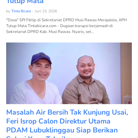
Tutup Mata
by
Tinta Bicara
-
Juni 23, 2026
"Dosa" SPJ Fiktip di Sekretariat DPRD Musi Rawas Merajalela, APH
Tutup Mata Tintabicara.com - Dugaan korupsi berjamaah di
Sekretariat DPRD Kab. Musi Rawas. Nyaris, set…
Masalah Air Bersih Tak Kunjung Usai,
Feri Isrop Calon Direktur Utama
PDAM Lubuklinggau Siap Berikan