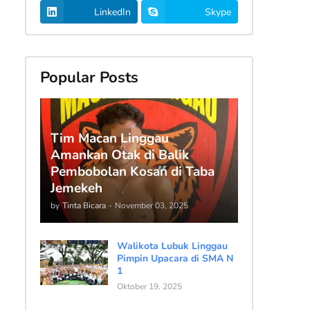
LinkedIn
Skype
Popular Posts
Tim Macan Linggau
Amankan Otak di Balik
Pembobolan Kosan di Taba
Jemekeh
by
Tinta Bicara
-
November 03, 2025
Walikota Lubuk Linggau
Pimpin Upacara di SMA N
1
Oktober 19, 2025