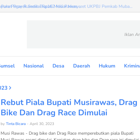
apura Pagar Rumdin Bupati Musi Rawas ...
Iklan An
Sumsel
Nasional
Desa
Daerah
Hukum
Krimin
023
Rebut Piala Bupati Musirawas, Drag
Bike Dan Drag Race Dimulai
by
Tinta Bicara
-
April 30, 2023
Musi Rawas - Drag bike dan Drag Race memperebutkan piala Bupati
Musi Rawas resmi dimulai. Kegiatan drag bike dan Drag race ini dimulai