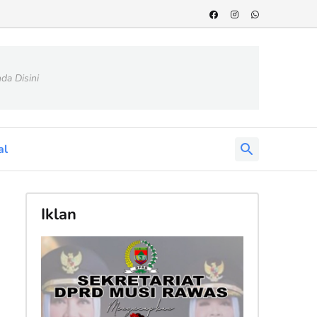
da Disini
al
Iklan