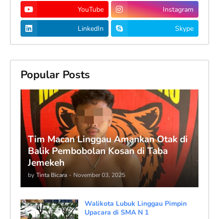
YouTube
Instagram
LinkedIn
Skype
Popular Posts
Tim Macan Linggau Amankan Otak di
Balik Pembobolan Kosan di Taba
Jemekeh
by
Tinta Bicara
-
November 03, 2025
Walikota Lubuk Linggau Pimpin
Upacara di SMA N 1