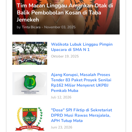
Tim Macan Linggau Amankan Otak di
Balik Pembobolan Kosan di Taba
Jemekeh
by
Tinta Bicara
-
November 03, 2025
Walikota Lubuk Linggau Pimpin
Upacara di SMA N 1
Oktober 19, 2025
Ajang Korupsi, Masalah Proses
Tender 83 Paket Proyek Senilai
Rp162 Miliar Menyeret UKPBJ
Pemkab Muba
Juli 12, 2026
"Dosa" SPJ Fiktip di Sekretariat
DPRD Musi Rawas Merajalela,
APH Tutup Mata
Juni 23, 2026