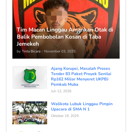
Tim Macan Linggau Amankan Otak di
Balik Pembobolan Kosan di Taba
Jemekeh
by
Tinta Bicara
-
November 03, 2025
Ajang Korupsi, Masalah Proses
Tender 83 Paket Proyek Senilai
Rp162 Miliar Menyeret UKPBJ
Pemkab Muba
Juli 12, 2026
Walikota Lubuk Linggau Pimpin
Upacara di SMA N 1
Oktober 19, 2025