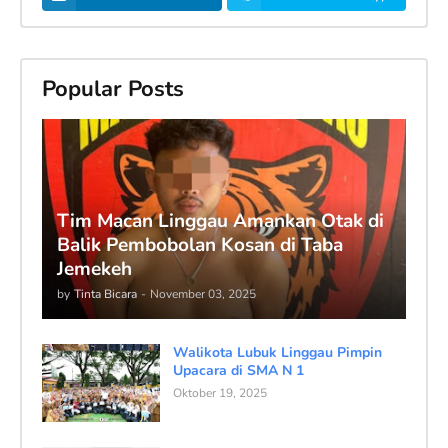
Popular Posts
Tim Macan Linggau Amankan Otak di
Balik Pembobolan Kosan di Taba
Jemekeh
by
Tinta Bicara
-
November 03, 2025
Walikota Lubuk Linggau Pimpin
Upacara di SMA N 1
Oktober 19, 2025