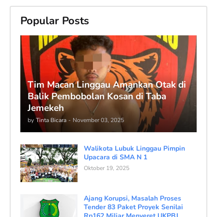
Popular Posts
Tim Macan Linggau Amankan Otak di
Balik Pembobolan Kosan di Taba
Jemekeh
by
Tinta Bicara
-
November 03, 2025
Walikota Lubuk Linggau Pimpin
Upacara di SMA N 1
Oktober 19, 2025
Ajang Korupsi, Masalah Proses
Tender 83 Paket Proyek Senilai
Rp162 Miliar Menyeret UKPBJ