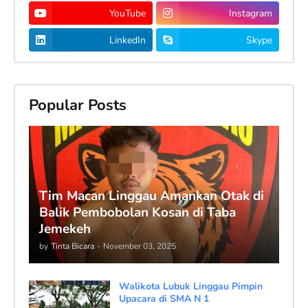
YouTube
Instagram
LinkedIn
Skype
Popular Posts
Tim Macan Linggau Amankan Otak di
Balik Pembobolan Kosan di Taba
Jemekeh
by
Tinta Bicara
-
November 03, 2025
Walikota Lubuk Linggau Pimpin
Upacara di SMA N 1