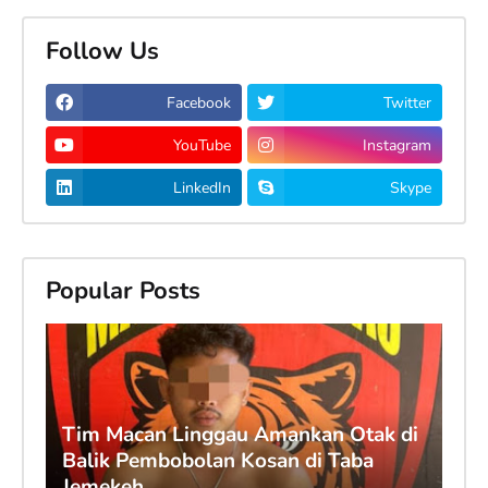
Follow Us
Facebook
Twitter
YouTube
Instagram
LinkedIn
Skype
Popular Posts
Tim Macan Linggau Amankan Otak di
Balik Pembobolan Kosan di Taba
Jemekeh